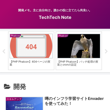
開発メモ。主に自分向け。誰かの役に立てたら尚良い。
TechTech Note
Phalcon
Phalcon
開
追加
【PHP Phalcon】404ページの実
【PHP Phalcon】バッチ処理の実
Let
装
装とcronの設定
コ
開発
噂のインフラ学習サイトEnvader
スキルアップ
を使ってみた！