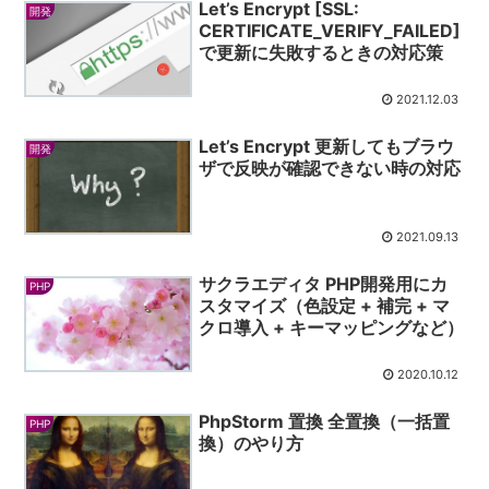
Let’s Encrypt [SSL:
開発
CERTIFICATE_VERIFY_FAILED]
で更新に失敗するときの対応策
2021.12.03
Let’s Encrypt 更新してもブラウ
開発
ザで反映が確認できない時の対応
2021.09.13
サクラエディタ PHP開発用にカ
PHP
スタマイズ（色設定 + 補完 + マ
クロ導入 + キーマッピングなど）
2020.10.12
PhpStorm 置換 全置換（一括置
PHP
換）のやり方