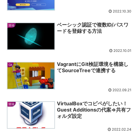
2022.10.30
ベーシック認証で複数ID/パスワ
開発
ードを登録する方法
2022.10.01
VagrantにGit検証環境を構築し
Git
てSourceTreeで連携する
2022.09.21
VirtualBoxでコピペがしたい！
開発
Guest Additionsの代案=>共有フ
ォルダ設定
2022.02.24