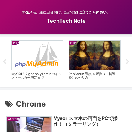
開発メモ。主に自分向け。誰かの役に立てたら尚良い。
TechTech Note
PHP
PHP
And
較す
MySQL5.7とphpMyAdminのイン
PhpStorm 置換 全置換（一括置
An
ストールから設定まで
換）のやり方
に
Chrome
Vysor スマホの画面をPCで操
Android
作！（ミラーリング）