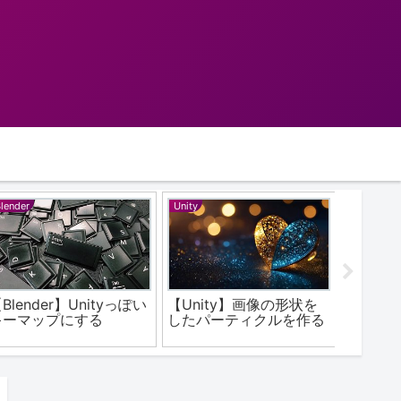
lender
Unity
XD
Blender】Unityっぽい
【Unity】画像の形状を
XD ア
キーマップにする
したパーティクルを作る
「Web 
HTML（
Javas
方法