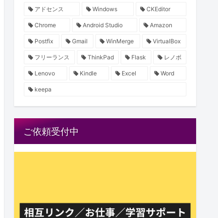
アドセンス
Windows
CKEditor
Chrome
Android Studio
Amazon
Postfix
Gmail
WinMerge
VirtualBox
フリーランス
ThinkPad
Flask
レノボ
Lenovo
Kindle
Excel
Word
keepa
ご依頼受付中