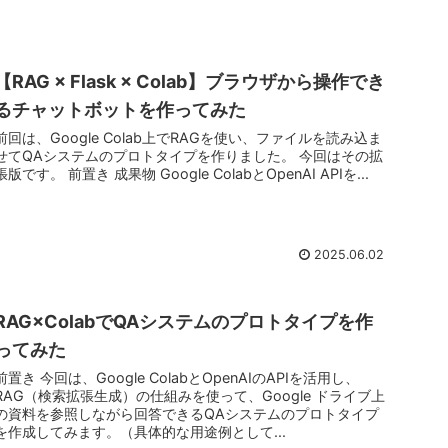
【RAG × Flask × Colab】ブラウザから操作でき
るチャットボットを作ってみた
前回は、Google Colab上でRAGを使い、ファイルを読み込ま
せてQAシステムのプロトタイプを作りました。 今回はその拡
張版です。 前置き 成果物 Google ColabとOpenAI APIを...
2025.06.02
RAG×ColabでQAシステムのプロトタイプを作
ってみた
前置き 今回は、Google ColabとOpenAIのAPIを活用し、
RAG（検索拡張生成）の仕組みを使って、Google ドライブ上
の資料を参照しながら回答できるQAシステムのプロトタイプ
を作成してみます。（具体的な用途例として...