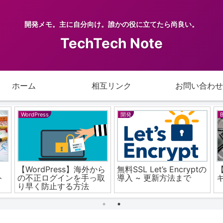
開発メモ。主に自分向け。誰かの役に立てたら尚良い。
TechTech Note
ホーム
相互リンク
お問い合わせ
WordPress
開発
B
【WordPress】海外から
無料SSL Let’s Encryptの
【
ト
の不正ログインを手っ取
導入 ~ 更新方法まで
り早く防止する方法