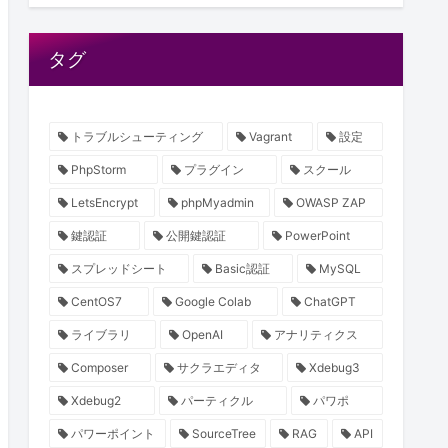
タグ
トラブルシューティング
Vagrant
設定
PhpStorm
プラグイン
スクール
LetsEncrypt
phpMyadmin
OWASP ZAP
鍵認証
公開鍵認証
PowerPoint
スプレッドシート
Basic認証
MySQL
CentOS7
Google Colab
ChatGPT
ライブラリ
OpenAI
アナリティクス
Composer
サクラエディタ
Xdebug3
Xdebug2
パーティクル
パワポ
パワーポイント
SourceTree
RAG
API