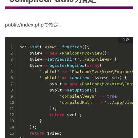
public/index.phpで指定。
$di
-
>
set
(
'view'
,
function
(
)
{
$view
=
new
\
Phalcon
\
Mvc
\
View
(
)
;
$view
-
>
setViewsDir
(
'../app/views/'
)
;
$view
-
>
registerEngines
(
array
(
".phtml"
=
>
'Phalcon\Mvc\View\Engine\Vo
'.phtml'
=
>
function
(
$view
,
$di
)
{
$volt
=
new
\
Phalcon
\
Mvc
\
View
\
Engin
$volt
-
>
setOptions
(
[
'compileAlways'
=
>
true
,
'compiledPath'
=
>
'../app/views
]
)
;
return
$volt
;
}
)
)
;
return
$view
;