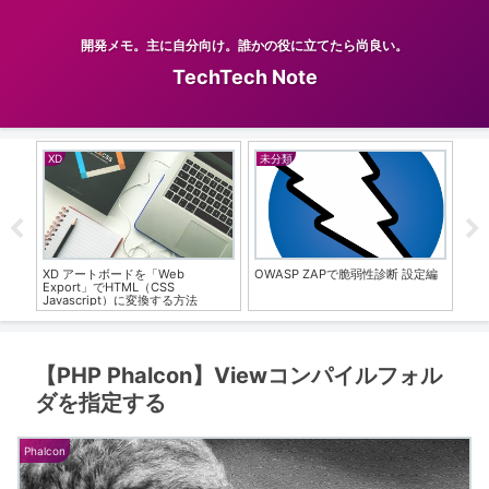
開発メモ。主に自分向け。誰かの役に立てたら尚良い。
TechTech Note
XD
未分類
Pl
きにす
XD アートボードを「Web
OWASP ZAPで脆弱性診断 設定編
【U
Export」でHTML（CSS
ドイ
Javascript）に変換する方法
【PHP Phalcon】Viewコンパイルフォル
ダを指定する
Phalcon