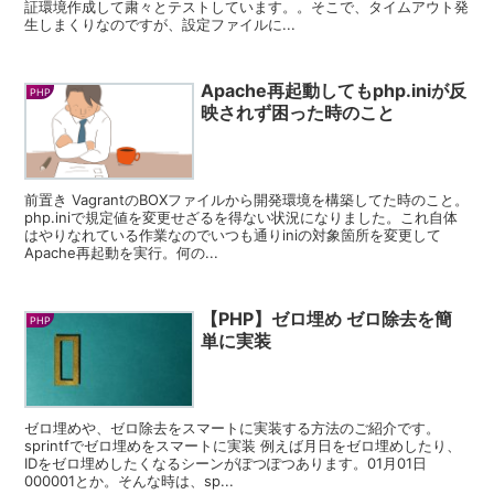
証環境作成して粛々とテストしています。。そこで、タイムアウト発
生しまくりなのですが、設定ファイルに...
Apache再起動してもphp.iniが反
PHP
映されず困った時のこと
前置き VagrantのBOXファイルから開発環境を構築してた時のこと。
php.iniで規定値を変更せざるを得ない状況になりました。これ自体
はやりなれている作業なのでいつも通りiniの対象箇所を変更して
Apache再起動を実行。何の...
【PHP】ゼロ埋め ゼロ除去を簡
PHP
単に実装
ゼロ埋めや、ゼロ除去をスマートに実装する方法のご紹介です。
sprintfでゼロ埋めをスマートに実装 例えば月日をゼロ埋めしたり、
IDをゼロ埋めしたくなるシーンがぽつぽつあります。01月01日
000001とか。そんな時は、sp...