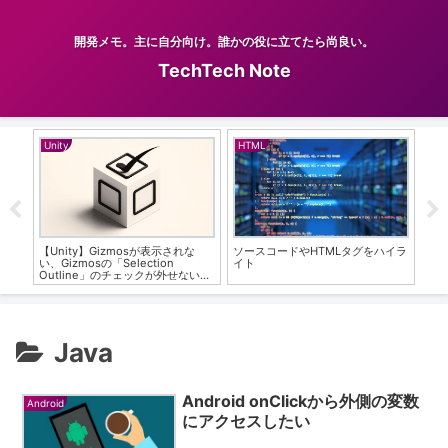
開発メモ。主に自分向け。誰かの役に立てたら尚良い。
TechTech Note
Unity
HTML
And
タが起
【Unity】Gizmosが表示されな
ソースコードやHTMLタグをハイラ
An
い、Gizmosの「Selection
イト
ア
Outline」のチェックが外せない問
題の解決
Java
Android onClickから外側の変数
Android
にアクセスしたい