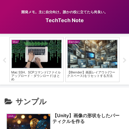
開発メモ。主に自分向け。誰かの役に立てたら尚良い。
TechTech Note
Mac
Blender
PH
実装
Mac SSH、SCPコマンド(ファイル
【Blender】画面レイアウト(ワー
Am
アップロード・ダウンロード)まと
クスペース)をリセットする方法
用
め
ム
サンプル
【Unity】画像の形状をしたパー
Unity
ティクルを作る