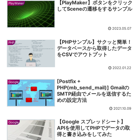
【PlayMaker】ボタンをクリック
PlayMaker
してSceneの遷移をするサンプル
2023.05.07
【PHPサンプル】サクッと簡単！
PHP
データベースから取得したデータ
をCSVでアウトプット
2022.01.22
[Postfix +
Google
PHP(mb_send_mail)] Gmailの
SMTP経由でメールを送信するた
めの設定方法
2021.10.09
【Google スプレッドシート】
Google
APIを使用してPHPでデータの取
得と書き込みをしてみた