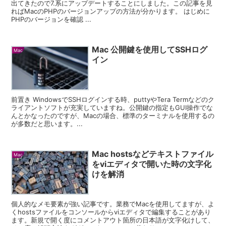
出てきたので7.系にアップデートすることにしました。この記事を見
ればMacのPHPのバージョンアップの方法が分かります。 はじめに
PHPのバージョンを確認 ...
Mac 公開鍵を使用してSSHログ
Mac
イン
前置き WindowsでSSHログインする時、puttyやTera Termなどのク
ライアントソフトが充実していますね。公開鍵の指定もGUI操作でな
んとかなったのですが、Macの場合、標準のターミナルを使用するの
が多数だと思います。...
Mac hostsなどテキストファイル
Mac
をviエディタで開いた時の文字化
けを解消
個人的なメモ要素が強い記事です。業務でMacを使用してますが、よ
くhostsファイルをコンソールからviエディタで編集することがあり
ます。新規で開く度にコメントアウト箇所の日本語が文字化けして、