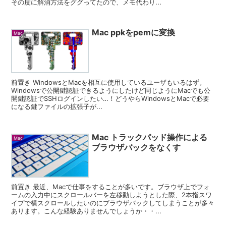
その度に解消方法をググってたので、メモ代わり...
Mac ppkをpemに変換
Mac
前置き WindowsとMacを相互に使用しているユーザもいるはず。
Windowsで公開鍵認証できるようにしたけど同じようにMacでも公
開鍵認証でSSHログインしたい…！どうやらWindowsとMacで必要
になる鍵ファイルの拡張子が...
Mac トラックパッド操作による
Mac
ブラウザバックをなくす
前置き 最近、Macで仕事をすることが多いです。ブラウザ上でフォ
ームの入力中にスクロールバーを左移動しようとした際、2本指スワ
イプで横スクロールしたいのにブラウザバックしてしまうことが多々
あります。こんな経験ありませんでしょうか・・...