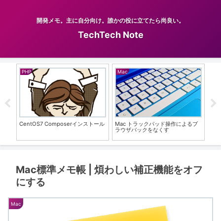
開発メモ。主に自分向け。誰かの役に立てたら尚良い。
TechTech Note
Blender
PHP
Ble
るブ
【Blender】ループカットの分割数
【phpMyAdmin】Permission
【B
をマウスなしで指定する方法
deniedでログインできない時の解
イ
決方法
望
ん
Mac標準メモ帳 | 煩わしい補正機能をオフ
にする
Mac