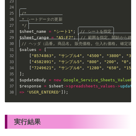
/*

 * シートデータの更新

 */
$sheet_name
=
"シート1"
;
// シートを指定
$sheet_range
=
"A5:F7"
;
// 範囲を指定。開始から終
// ヘッダ（品番, 商品名, 販売価格, 仕入れ価格, 確定送料
$values
=
[
[
"8574863"
,
"サンプル4"
,
"4500"
,
"3800"
,
"30
[
"4582891"
,
"サンプル5"
,
"800"
,
"200"
,
"0"
,
[
"7249621"
,
"サンプル6"
,
"1280"
,
"650"
,
"150
]
;
$updateBody
=
new
Google_Service_Sheets_ValueRa
$response
=
$sheet
-
>
spreadsheets_values
-
>
update
=
>
'USER_ENTERED'
]
)
;
実行結果