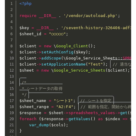
<?php
require
__DIR__
.
'/vendor/autoload.php'
;
$key
=
__DIR__
.
'/seventh-history-326406-adf30
$sheet_id
=
"○○○○○"
;
$client
=
new
\
Google_Client
(
)
;
$client
-
>
setAuthConfig
(
$key
)
;
$client
-
>
addScope
(
\
Google_Service_Sheets
:
:
SPREA
$client
-
>
setApplicationName
(
"Test"
)
;
// 適当な名
$sheet
=
new
\
Google_Service_Sheets
(
$client
)
;
/*

 * シートデータの取得

 */
$sheet_name
=
"シート1"
;
// シートを指定
$sheet_range
=
"A2:F4"
;
// 範囲を指定。開始から終
$response
=
$sheet
-
>
spreadsheets_values
-
>
get
(
$s
foreach
(
$response
-
>
getValues
(
)
as
$index
=
>
$c
var_dump
(
$cols
)
;
}