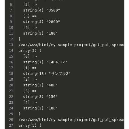
  [2] =>

  string(4) "3500"

  [3] =>

  string(4) "2800"

  [4] =>

  string(3) "180"

}

/var/www/html/my-sample-project/get_put_spreadsh
array(5) {

  [0] =>

  string(7) "1464132"

  [1] =>

  string(13) "サンプル2"

  [2] =>

  string(3) "480"

  [3] =>

  string(3) "150"

  [4] =>

  string(3) "180"

}

/var/www/html/my-sample-project/get_put_spreadsh
array(5) {
