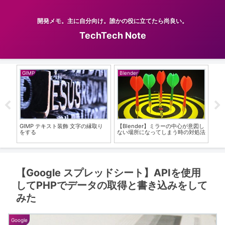
開発メモ。主に自分向け。誰かの役に立てたら尚良い。
TechTech Note
GIMP
Blender
Go
全角
GIMP テキスト装飾 文字の縁取り
【Blender】ミラーの中心が意図し
【G
する方
をする
ない場所になってしまう時の対処法
色
【Google スプレッドシート】APIを使用
してPHPでデータの取得と書き込みをして
みた
Google