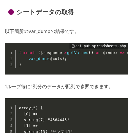
シートデータの取得
以下箇所のvar_dumpの結果です。
foreach
(
$response
-
>
getValues
(
)
as
$index
=
>
$c
var_dump
(
$cols
)
;
}
1ループ毎に1列分のデータが配列で参照できます。
array(5) {

  [0] =>

  string(7) "4564445"

  [1] =>

  string(13) "サンプル1"
