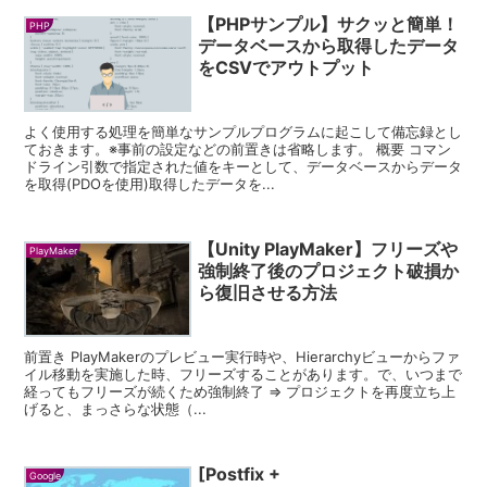
【PHPサンプル】サクッと簡単！
PHP
データベースから取得したデータ
をCSVでアウトプット
よく使用する処理を簡単なサンプルプログラムに起こして備忘録とし
ておきます。※事前の設定などの前置きは省略します。 概要 コマン
ドライン引数で指定された値をキーとして、データベースからデータ
を取得(PDOを使用)取得したデータを...
【Unity PlayMaker】フリーズや
PlayMaker
強制終了後のプロジェクト破損か
ら復旧させる方法
前置き PlayMakerのプレビュー実行時や、Hierarchyビューからファ
イル移動を実施した時、フリーズすることがあります。で、いつまで
経ってもフリーズが続くため強制終了 => プロジェクトを再度立ち上
げると、まっさらな状態（...
[Postfix +
Google