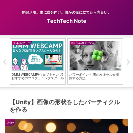
開発メモ。主に自分向け。誰かの役に立てたら尚良い。
TechTech Note
スキルアップ
Microsoft Office
Ble
を作
DMM WEBCAMP(ウェブキャンプ)
パワーポイント 表の左上セルを削
Bl
おすすめのプログラミングスクール
除する方法
た
【Unity】画像の形状をしたパーティクル
を作る
Unity