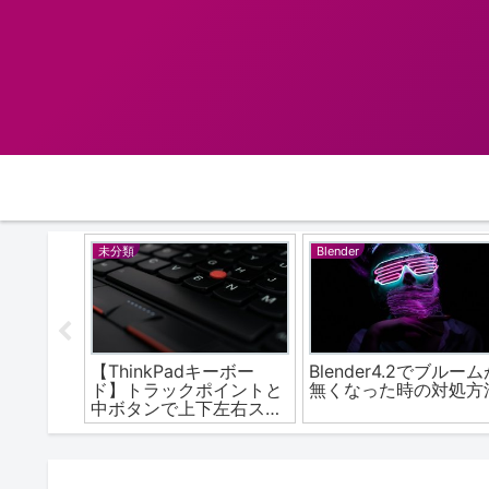
WordPress
PHP
ンスにな
【WordPress】固定ペー
MySQL5.7と
す
ジが404になってた時の
phpMyAdminのイン
対応
ールから設定まで