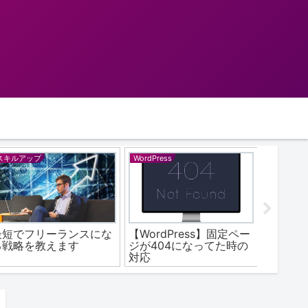
HTML
開発
開発
KEditorでカスタムボタ
VirtualBoxでコピペがし
Let’s E
ンを追加する
たい！Guest Additions
certbo
の代案=>共有フォルダ設
でエラ
定