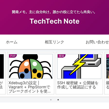
開発メモ。主に自分向け。誰かの役に立てたら尚良い。
TechTech Note
ホーム
相互リンク
お問い合わせ
Google
PHP
【Google スプレッドシ
PhpStorm ブレークポイ
C
スト
ート】結合されたセルや
ント止まらない
可変な行でも連番を崩さ
Xdebug3での設定を諦め
ず振る方法
Xdebug2にバージョン下
げて動かした件