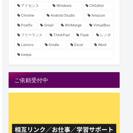
アドセンス
Windows
CKEditor
Chrome
Android Studio
Amazon
Postfix
Gmail
WinMerge
VirtualBox
フリーランス
ThinkPad
Flask
レノボ
Lenovo
Kindle
Excel
Word
keepa
ご依頼受付中