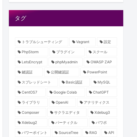
タグ
トラブルシューティング
Vagrant
設定
PhpStorm
プラグイン
スクール
LetsEncrypt
phpMyadmin
OWASP ZAP
鍵認証
公開鍵認証
PowerPoint
スプレッドシート
Basic認証
MySQL
CentOS7
Google Colab
ChatGPT
ライブラリ
OpenAI
アナリティクス
Composer
サクラエディタ
Xdebug3
Xdebug2
パーティクル
パワポ
パワーポイント
SourceTree
RAG
API