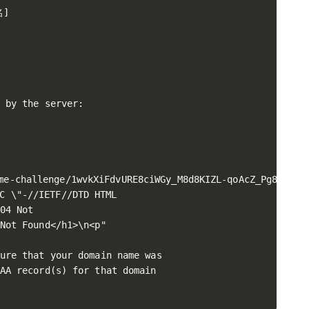
]

 by the server:

-challenge/1wvkXiFdvURE8ciWGy_M8d8KIZL-qoAcZ_Pg8JNd8Hw
 \"-//IETF//DTD HTML

04 Not

Not Found</h1>\n<p"

ure that your domain name was

AA record(s) for that domain
