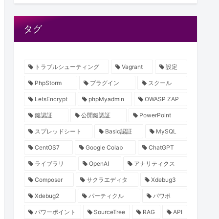
タグ
メントルートのパス] --email [管理者のメールアドレス]
トラブルシューティング
Vagrant
設定
PhpStorm
プラグイン
スクール
LetsEncrypt
phpMyadmin
OWASP ZAP
鍵認証
公開鍵認証
PowerPoint
スプレッドシート
Basic認証
MySQL
CentOS7
Google Colab
ChatGPT
ライブラリ
OpenAI
アナリティクス
Composer
サクラエディタ
Xdebug3
Xdebug2
パーティクル
パワポ
パワーポイント
SourceTree
RAG
API