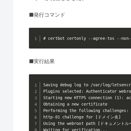
■発行コマンド
# certbot certonly --agree-tos 
■実行結果
Saving debug log to /var/log/letsencr
Plugins selected: Authenticator webro
Starting new HTTPS connection (1): ac
Obtaining a new certificate

Performing the following challenges:

http-01 challenge for [ドメイン名]

Using the webroot path [ドキュメントルート
Waiting for verification...
