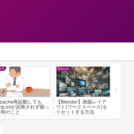
Blender
Microsoft Office
PHP
【Blender】画面レイア
PC買い替え時の
Vagr
ウト(ワークスペース)を
Microsoft Office移行方
ブレ
リセットする方法
法｜手順と注意点
した