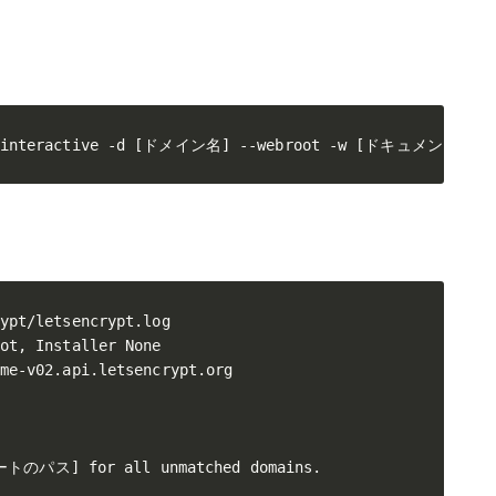
--non-interactive -d [ドメイン名] --webroot -w [ドキュ
ypt/letsencrypt.log

ot, Installer None

me-v02.api.letsencrypt.org

のパス] for all unmatched domains.
