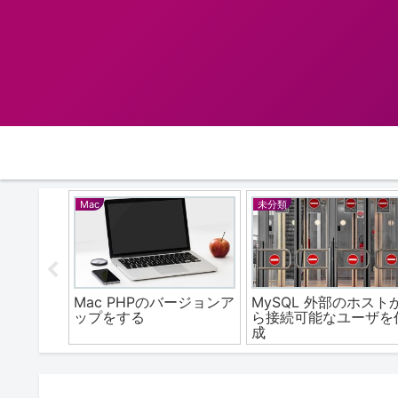
未分類
XD
のバージョンア
MySQL 外部のホストか
XD アートボードを
ら接続可能なユーザを作
「Web Export」で
成
HTML（CSS
Javascript）に変
方法