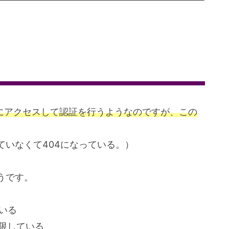
nownにアクセスして認証を行うようなのですが、この
ていなくて404になっている。）
うです。
ている
制限している