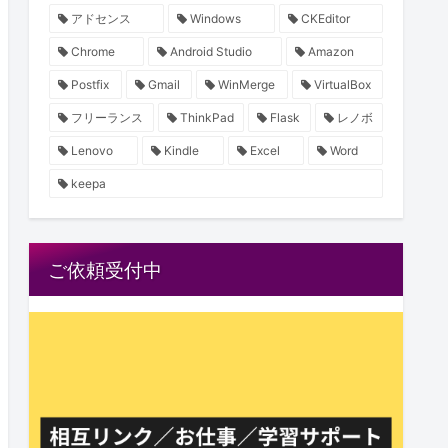
アドセンス
Windows
CKEditor
Chrome
Android Studio
Amazon
Postfix
Gmail
WinMerge
VirtualBox
フリーランス
ThinkPad
Flask
レノボ
Lenovo
Kindle
Excel
Word
keepa


ご依頼受付中