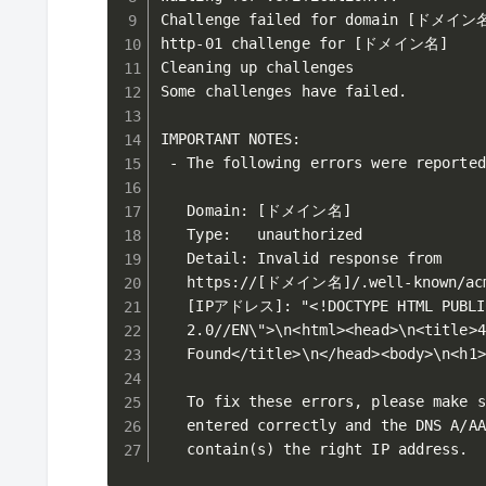
Challenge failed for domain [ドメイン名
http-01 challenge for [ドメイン名]

Cleaning up challenges

Some challenges have failed.

IMPORTANT NOTES:

 - The following errors were reported
   Domain: [ドメイン名]

   Type:   unauthorized

   Detail: Invalid response from

   https://[ドメイン名]/.well-known/acme
   [IPアドレス]: "<!DOCTYPE HTML PUBLIC
   2.0//EN\">\n<html><head>\n<title>4
   Found</title>\n</head><body>\n<h1>
   To fix these errors, please make s
   entered correctly and the DNS A/AA
   contain(s) the right IP address.