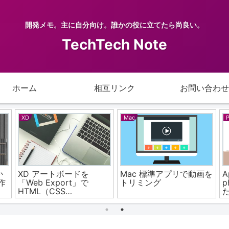
開発メモ。主に自分向け。誰かの役に立てたら尚良い。
TechTech Note
ホーム
相互リンク
お問い合わせ
Mac
PHP
Mac 標準アプリで動画を
Apache再起動しても
トリミング
php.iniが反映されず困っ
た時のこと
換する