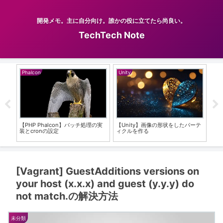
開発メモ。主に自分向け。誰かの役に立てたら尚良い。
TechTech Note
Phalcon
Unity
Git
較す
【PHP Phalcon】バッチ処理の実
【Unity】画像の形状をしたパーテ
Va
装とcronの設定
ィクルを作る
So
[Vagrant] GuestAdditions versions on
your host (x.x.x) and guest (y.y.y) do
not match.の解決方法
未分類