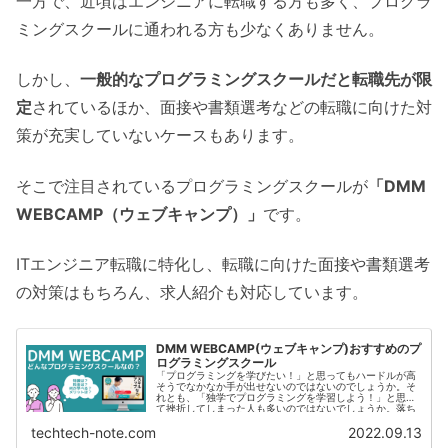
一方で、近頃はエンジニアに転職する方も多く、プログラ
ミングスクールに通われる方も少なくありません。
しかし、
一般的なプログラミングスクールだと転職先が限
定
されているほか、面接や書類選考などの転職に向けた対
策が充実していないケースもあります。
そこで注目されているプログラミングスクールが
「DMM
WEBCAMP（ウェブキャンプ）」
です。
ITエンジニア転職に特化し、転職に向けた面接や書類選考
の対策はもちろん、求人紹介も対応しています。
DMM WEBCAMP(ウェブキャンプ)おすすめのプ
ログラミングスクール
「プログラミングを学びたい！」と思ってもハードルが高
そうでなかなか手が出せないのではないのでしょうか。そ
れとも、「独学でプログラミングを学習しよう！」と思っ
て挫折してしまった人も多いのではないでしょうか。落ち
込む必要はあり...
techtech-note.com
2022.09.13