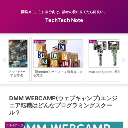
開発メモ。主に自分向け。誰かの役に立てたら尚良い。
TechTech Note
Blender
Mac
PH
ワー
【Blender】テキストを縦書きにす
Mac ppkをpemに変換
Ph
法
る方法
す
DMM WEBCAMP(ウェブキャンプ)エンジ
ニア転職はどんなプログラミングスクー
ル？
スキルアップ