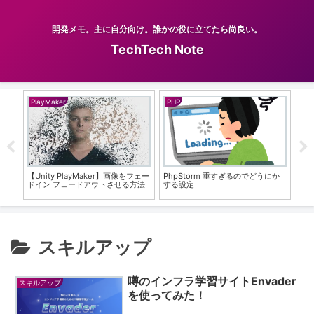
開発メモ。主に自分向け。誰かの役に立てたら尚良い。
TechTech Note
PlayMaker
PHP
Git
ラーが
【Unity PlayMaker】画像をフェー
PhpStorm 重すぎるのでどうにか
【Gi
ドイン フェードアウトさせる方法
する設定
pr
スキルアップ
噂のインフラ学習サイトEnvader
スキルアップ
を使ってみた！