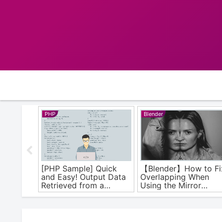
PHP
Blender
r
[PHP Sample] Quick
【Blender】How to Fi
asswords
and Easy! Output Data
Overlapping When
Retrieved from a
Using the Mirror
Database to CSV
Modifier