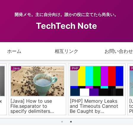
開発メモ。主に自分向け。誰かの役に立てたら尚良い。
TechTech Note
ホーム
相互リンク
お問い合わせ
Java
PHP
x
[Java] How to use
[PHP] Memory Leaks
[
File.separator to
and Timeouts Cannot
t
specify delimiters
Be Caught by
P
according to the
Exception Handling! So,
D
platform
What Should We Do?