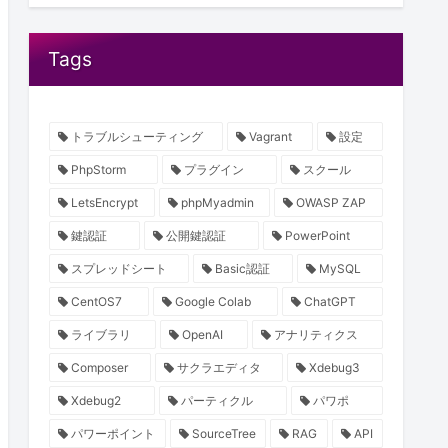
Tags
トラブルシューティング
Vagrant
設定
PhpStorm
プラグイン
スクール
LetsEncrypt
phpMyadmin
OWASP ZAP
鍵認証
公開鍵認証
PowerPoint
スプレッドシート
Basic認証
MySQL
CentOS7
Google Colab
ChatGPT
ライブラリ
OpenAI
アナリティクス
Composer
サクラエディタ
Xdebug3
Xdebug2
パーティクル
パワポ
パワーポイント
SourceTree
RAG
API